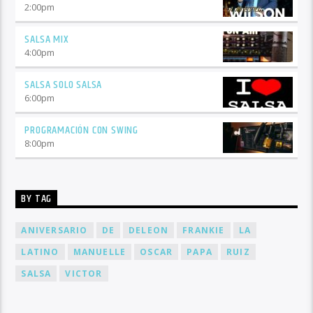
2:00
pm
SALSA MIX
4:00
pm
SALSA SOLO SALSA
6:00
pm
PROGRAMACIÓN CON SWING
8:00
pm
BY TAG
ANIVERSARIO
DE
DELEON
FRANKIE
LA
LATINO
MANUELLE
OSCAR
PAPA
RUIZ
SALSA
VICTOR