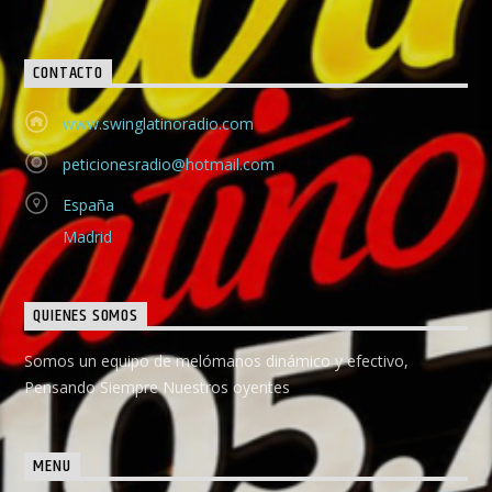
CONTACTO
www.swinglatinoradio.com
peticionesradio@hotmail.com
España
Madrid
QUIENES SOMOS
Somos un equipo de melómanos dinámico y efectivo,
Pensando Siempre Nuestros oyentes
MENU