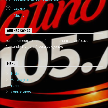
España
Madrid
QUIENES SOMOS
Somos un equipo de melómanos dinámico y efectivo,
Pensando Siempre Nuestros oyentes
MENU
Inicio
Ver programa
Eventos
Contactanos